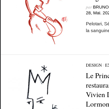
par
BRUNO
28, Mai. 20
Pelotari, S
la sanguin
DESIGN
/
E
Le Prin
restaura
Vivien 
Lormon