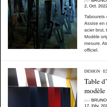
par
BRUNO
2, Oct. 202
Tabourets 
Assise en 
acier brut,
Modèle orig
mesure. Ato
officiel.
DESIGN
/
E
Table d’
modèle
par
BRUNO
17, Fév. 20