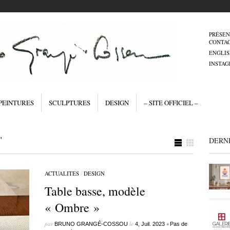
PRÉSEN
CONTA
ENGLIS
INSTA
PEINTURES
SCULPTURES
DESIGN
– SITE OFFICIEL –
"
DERN
ACTUALITES
/
DESIGN
Table basse, modèle
« Ombre »
par
le
•
BRUNO GRANGÉ-COSSOU
4, Juil. 2023
Pas de