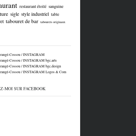
aurant
restaurant étoilé
sanguine
ture
sigle
style industriel
table
tabouret de bar
et
tabourets originaux
Grangé-Cossou / INSTAGRAM
rangé-Cossou / INSTAGRAM bgc.arts
rangé-Cossou / INSTAGRAM bgc.design
Grangé-Cossou / INSTAGRAM Logos & Com
EZ-MOI SUR FACEBOOK