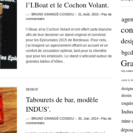
l’I.Boat et le Cochon Volant.
par
le
•
BRUNO GRANGÉ-COSSOU
31, Août. 2015
Pas de
age
commentaire
con
l’I.Boat. et le Cochon Volant m’ont offert carte blanche
afin de leur dessiner un stand original et convivial
desi
pour les Epicuriales 2015 de Bordeaux. Pour cela,
j’ai imaginé un agencement offrant un accueil et un
bgcd
confort de circulation optimal, tant pour la clientèle
que pour les employés. Le stand s’articulait autour de
Gr
grandes tables d’hôtes...
vin cont
cave à vi
design
DESIGN
dessin
Tabourets de bar, modèle
esquis
INDUS’.
Indus
par
le
•
BRUNO GRANGÉ-COSSOU
30, Juin. 2014
Pas de
mine 
commentaire
dépos