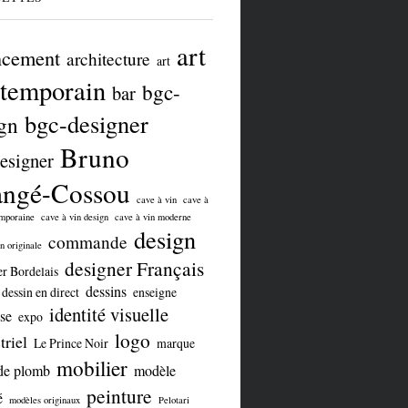
art
ncement
architecture
art
temporain
bgc-
bar
bgc-designer
gn
Bruno
esigner
angé-Cossou
cave à vin
cave à
emporaine
cave à vin design
cave à vin moderne
design
commande
n originale
designer Français
er Bordelais
dessins
dessin en direct
enseigne
identité visuelle
se
expo
logo
triel
Le Prince Noir
marque
mobilier
de plomb
modèle
peinture
é
modèles originaux
Pelotari