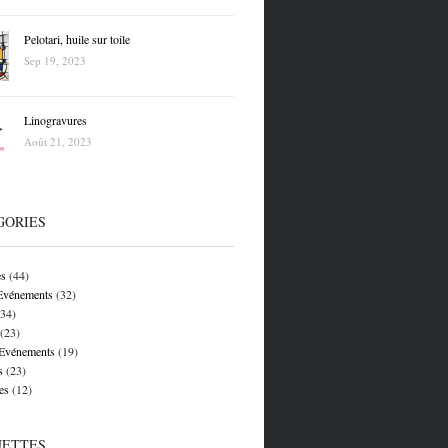
Pelotari, huile sur toile
Sep 19, 2023
Linogravures
Août 21, 2023
GORIES
es
(44)
 Evénements
(32)
34)
(23)
 Evénements
(19)
s
(23)
es
(12)
UETTES