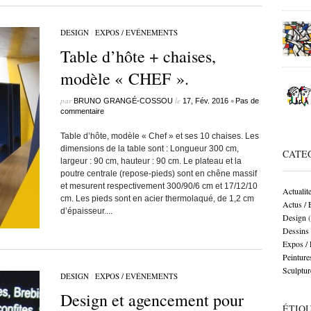
DESIGN
/
EXPOS / EVÉNEMENTS
Table d’hôte + chaises,
modèle « CHEF ».
par
le
•
BRUNO GRANGÉ-COSSOU
17, Fév. 2016
Pas de
commentaire
Table d’hôte, modèle « Chef » et ses 10 chaises. Les
dimensions de la table sont : Longueur 300 cm,
CATE
largeur : 90 cm, hauteur : 90 cm. Le plateau et la
poutre centrale (repose-pieds) sont en chêne massif
et mesurent respectivement 300/90/6 cm et 17/12/10
Actualit
cm. Les pieds sont en acier thermolaqué, de 1,2 cm
Actus /
d’épaisseur....
Design
(
Dessins
Expos /
Peinture
Sculptur
DESIGN
/
EXPOS / EVÉNEMENTS
Design et agencement pour
ÉTIQ