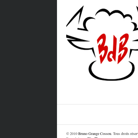
© 2010
Bruno Grange Cossou
. Tous droits réser