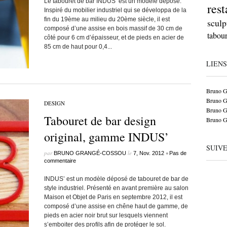
Le tabouret de bar INDUS’ est un modèle déposé.
rest
Inspiré du mobilier industriel qui se développa de la
fin du 19ème au milieu du 20ème siècle, il est
sculp
composé d’une assise en bois massif de 30 cm de
tabour
côté pour 6 cm d’épaisseur, et de pieds en acier de
85 cm de haut pour 0,4...
LIENS
Bruno 
Bruno G
DESIGN
Bruno G
Tabouret de bar design
Bruno 
original, gamme INDUS’
SUIV
par
le
•
BRUNO GRANGÉ-COSSOU
7, Nov. 2012
Pas de
commentaire
INDUS’ est un modèle déposé de tabouret de bar de
style industriel. Présenté en avant première au salon
Maison et Objet de Paris en septembre 2012, il est
composé d’une assise en chêne haut de gamme, de
pieds en acier noir brut sur lesquels viennent
s’emboiter des profils afin de protéger le sol.