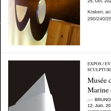
25, Oct. 20
Kraken, aci
290/240/2
EXPOS / E
SCULPTUR
Musée d
Marine 
par
BRUNO
12, Juin. 2