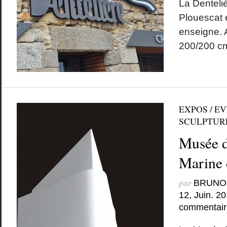
La Denteliè
Plouescat 
enseigne. 
200/200 c
EXPOS / E
SCULPTUR
Musée d
Marine 
par
BRUNO
12, Juin. 2
commentair