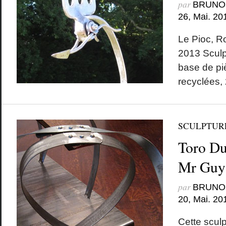
par
BRUNO
26, Mai. 20
Le Pioc, R
2013 Sculp
base de pi
recyclées,
SCULPTUR
Toro Du
Mr Guy 
par
BRUNO
20, Mai. 20
Cette sculp