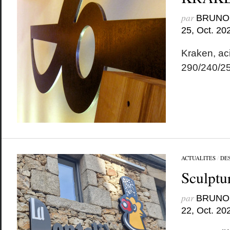
par
BRUNO
25, Oct. 20
Kraken, aci
290/240/2
ACTUALITES
/
DE
Sculptu
par
BRUNO
22, Oct. 20