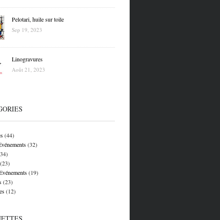
Pelotari, huile sur toile
Sep 19, 2023
Linogravures
Août 21, 2023
GORIES
es
(44)
 Evénements
(32)
34)
(23)
 Evénements
(19)
s
(23)
es
(12)
UETTES