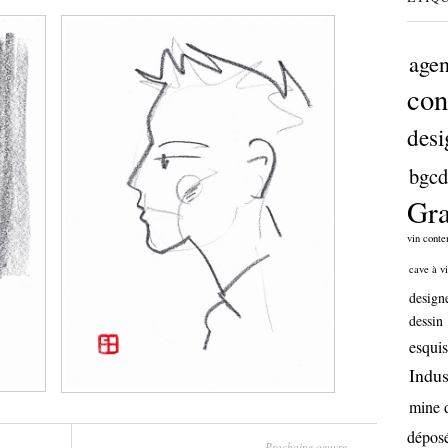
age
con
desi
bgcd
Gr
vin cont
cave à vi
design
dessin
esquis
Indus
mine 
dépos
Prochaine oeuvre