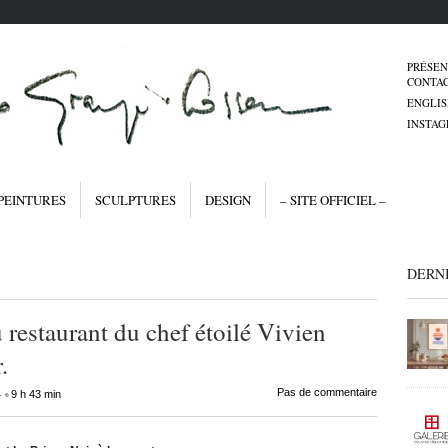
PRÉSEN
CONTA
ENGLIS
INSTA
PEINTURES
SCULPTURES
DESIGN
– SITE OFFICIEL –
DERN
u restaurant du chef étoilé Vivien
.
•
Pas de commentaire
4
9 h 43 min