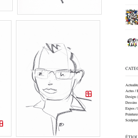
CATE
Actualit
Actus /
Design
(
Dessins
Expos /
Peinture
Sculptur
ÉTIQ