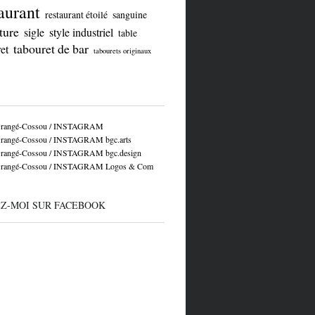
aurant
restaurant étoilé
sanguine
ture
sigle
style industriel
table
tabouret de bar
et
tabourets originaux
Grangé-Cossou / INSTAGRAM
rangé-Cossou / INSTAGRAM bgc.arts
rangé-Cossou / INSTAGRAM bgc.design
Grangé-Cossou / INSTAGRAM Logos & Com
EZ-MOI SUR FACEBOOK