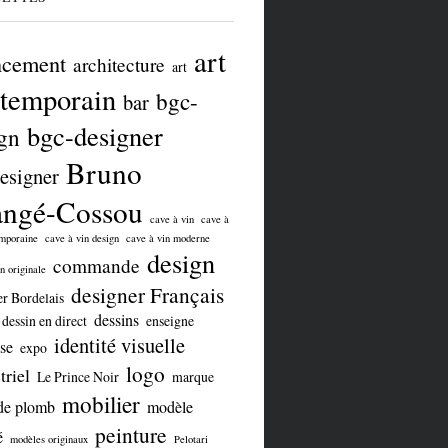
art
ncement
architecture
art
temporain
bgc-
bar
bgc-designer
gn
Bruno
esigner
angé-Cossou
cave à vin
cave à
emporaine
cave à vin design
cave à vin moderne
design
commande
n originale
designer Français
er Bordelais
dessins
dessin en direct
enseigne
identité visuelle
se
expo
logo
triel
Le Prince Noir
marque
mobilier
de plomb
modèle
peinture
é
modèles originaux
Pelotari