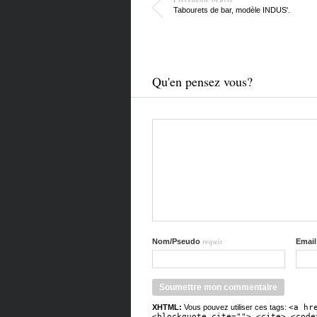
Tabourets de bar, modèle INDUS'.
Qu'en pensez vous?
requis
Nom/Pseudo
Emai
XHTML:
Vous pouvez utiliser ces tags:
<a hr
<blockquote cite=""> <cite> <code