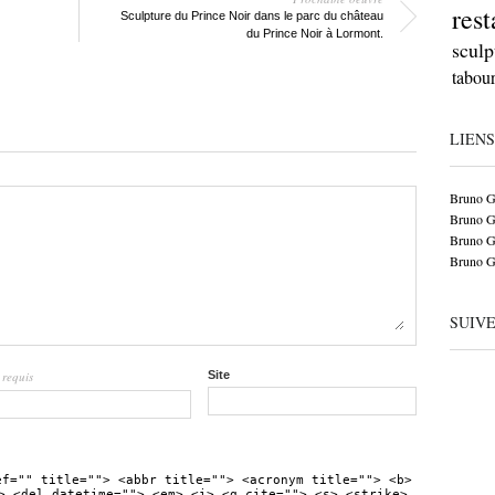
rest
Sculpture du Prince Noir dans le parc du château
du Prince Noir à Lormont.
sculp
tabour
LIENS
Bruno 
Bruno G
Bruno G
Bruno 
SUIV
requis
Site
l
ef="" title=""> <abbr title=""> <acronym title=""> <b>
> <del datetime=""> <em> <i> <q cite=""> <s> <strike>